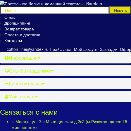
О нас
Дропшиппинг
Возврат товара
Оплата и доставка
Контакты
cotton-line@yandex.ru
Прайс-лист
Мой аккаунт
Закладки
Офор
Информация
Служба поддержки
Дополнительно
Мой аккаунт
Связаться с нами
г. Москва, ул. 2-я Мытищинская д.2с2 (м.Рижская, далее 15
мин пешком)