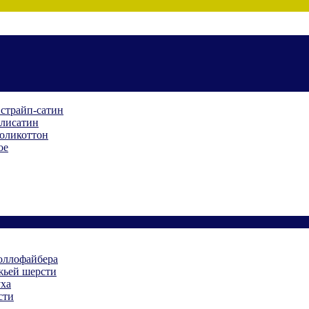
 страйп-сатин
олисатин
поликоттон
ое
холлофайбера
жьей шерсти
уха
сти