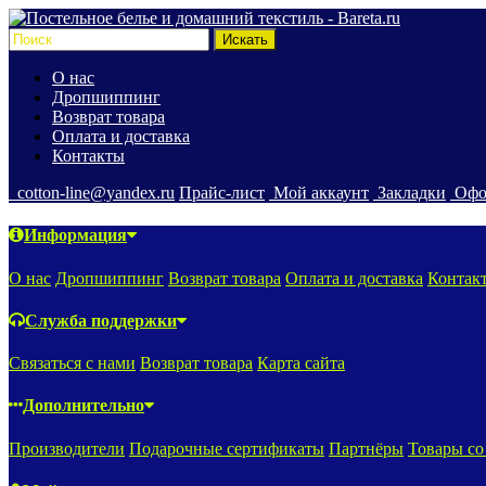
О нас
Дропшиппинг
Возврат товара
Оплата и доставка
Контакты
cotton-line@yandex.ru
Прайс-лист
Мой аккаунт
Закладки
Офо
Информация
О нас
Дропшиппинг
Возврат товара
Оплата и доставка
Контак
Служба поддержки
Связаться с нами
Возврат товара
Карта сайта
Дополнительно
Производители
Подарочные сертификаты
Партнёры
Товары со