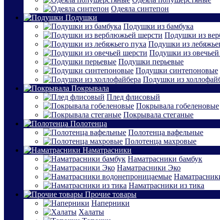
Одеяла синтепон
Подушки
Подушки из бамбука
Подушки из ве
Подушки из лебяжье
Подушки из овечьей
Подушки перьевые
Подушки синтепоновые
Подушки из холлофай
Покрывала
Плед флисовый
Покрывала гобеленовые
Покрывала стеганые
Полотенца
Полотенца вафельные
Полотенца махровые
Наматрасники
Наматрасники бамбук
Наматрасники Эко
Наматрасник
Наматрасники из тика
Прочие товары
Наперники
Халаты