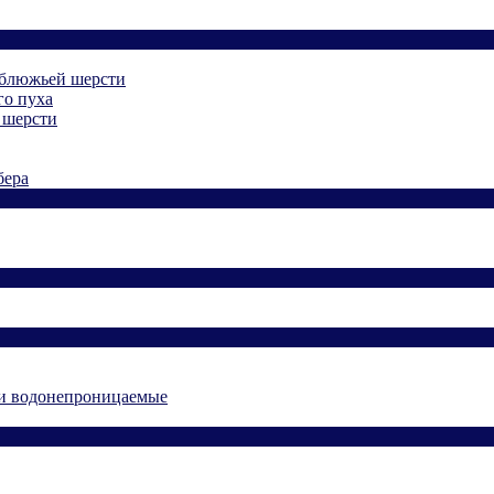
рблюжьей шерсти
го пуха
 шерсти
бера
и водонепроницаемые