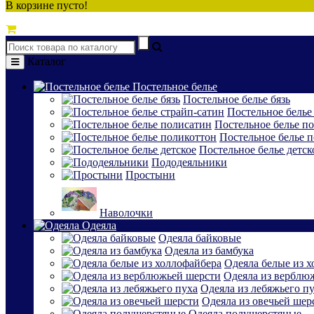
В корзине пусто!
Каталог
Постельное белье
Постельное белье бязь
Постельное белье
Постельное белье п
Постельное белье 
Постельное белье детск
Пододеяльники
Простыни
Наволочки
Одеяла
Одеяла байковые
Одеяла из бамбука
Одеяла белые из 
Одеяла из верблю
Одеяла из лебяжьего п
Одеяла из овечьей шер
Одеяла полушерстяные