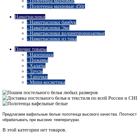
- Полотенца махровые
- Полотенца махровые 450г
Наматрасники
- Наматрасники бамбук
- Наматрасники Эко
- Наматрасники водонепроницаемые
- Наматрасники из тика
Прочие товары
- Наперники
- Пижамы
- Халаты
- Трусы
- Тапочки
- Мини-косметика
Предлагаем вафельные белые полотенца высокого качества. Плотность 
обрабатывать при высоких температурах.
В этой категории нет товаров.