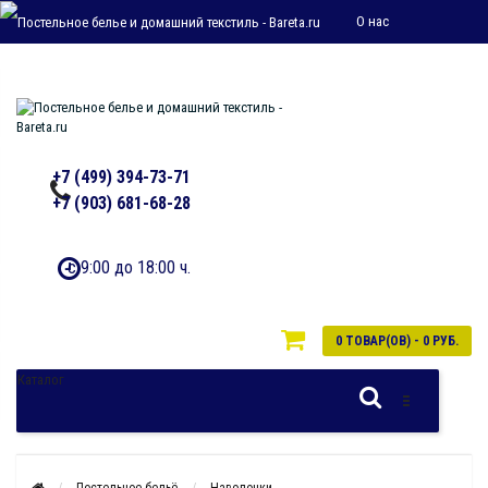
О нас
Дропшиппинг
cotton-line@yandex.ru
Прайс-лист
Мой аккаунт
Закладки
Оформит
Возврат товара
Оплата и
+7 (499) 394-73-71
доставка
+7 (903) 681-68-28
Контакты
с 9:00 до 18:00 ч.
0 ТОВАР(ОВ) - 0 РУБ.
Каталог