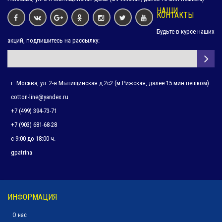
НАШИ
КОНТАКТЫ
Будьте в курсе наших
Наволочка из страйп-сатина БЕЛАЯ (50х70)
акций, подпишитесь на рассылку:
484 руб.
Наволочка из страйп-сатина БЕЛАЯ (70х70)
г. Москва, ул. 2-я Мытищинская д.2с2 (м.Рижская, далее 15 мин пешком)
614 руб.
cotton-line@yandex.ru
+7 (499) 394-73-71
+7 (903) 681-68-28
Наволочка из бязи 142г БЕЛАЯ (50х70)
340 руб.
с 9:00 до 18:00 ч.
gpatrina
Наволочка из бязи 142г БЕЛАЯ (70х70)
340 руб.
ИНФОРМАЦИЯ
О нас