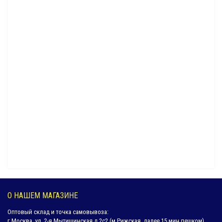
Наволочка из бязи (125г) КЛЕТКА СИНЯЯ (50х70)
311 руб.
187 руб.
Наволочка из бязи цветной (125г)КЛЕТКА ТЕМНО-СЕРАЯ (50х70)
331 руб.
187 руб.
Наволочка из страйп-полисатина БЕЛАЯ (50х70)
257 руб.
Наволочка из страйп-полисатина БЕЛАЯ (70х70)
266 руб.
О НАШЕМ МАГАЗИНЕ
Наволочка из страйп-сатина с ушками ШАМПАНЬ (70х70)
Оптовый склад и точка самовывоза:
614 руб.
307 руб.
г.Москва, ул. 2-я Мытищинская д.2с2 (м.Рижская, далее 15 мин пешком)