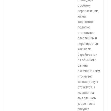
Благодаря
особому
переплетению
нитей,
хлопковое
полотно
становится
блестящим и
переливается
как шелк.
Страйп-сатин
от обычного
сатина
отличается тем,
что имеет
жаккардовую
структуру, а
именно- на
выделенном
узоре часть
рисунка