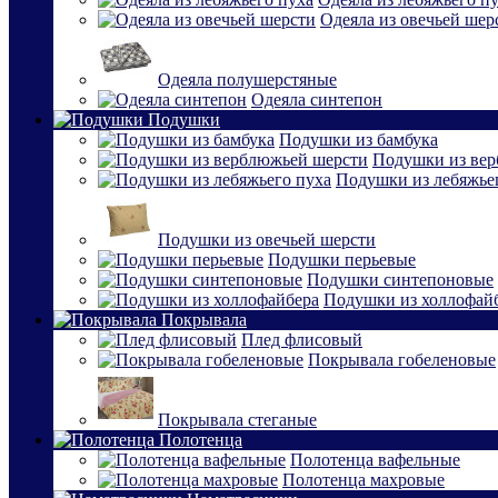
Одеяла из овечьей шер
Одеяла полушерстяные
Одеяла синтепон
Подушки
Подушки из бамбука
Подушки из ве
Подушки из лебяжье
Подушки из овечьей шерсти
Подушки перьевые
Подушки синтепоновые
Подушки из холлофай
Покрывала
Плед флисовый
Покрывала гобеленовые
Покрывала стеганые
Полотенца
Полотенца вафельные
Полотенца махровые