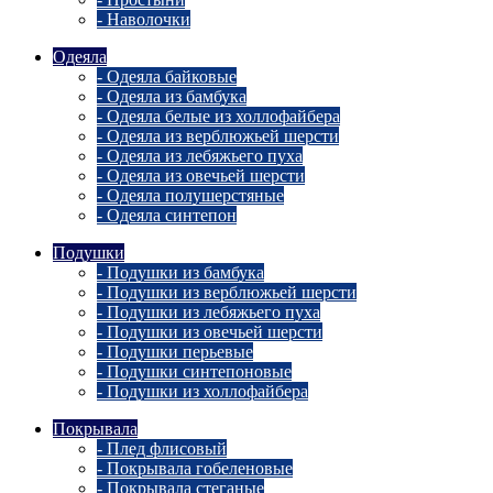
- Наволочки
Одеяла
- Одеяла байковые
- Одеяла из бамбука
- Одеяла белые из холлофайбера
- Одеяла из верблюжьей шерсти
- Одеяла из лебяжьего пуха
- Одеяла из овечьей шерсти
- Одеяла полушерстяные
- Одеяла синтепон
Подушки
- Подушки из бамбука
- Подушки из верблюжьей шерсти
- Подушки из лебяжьего пуха
- Подушки из овечьей шерсти
- Подушки перьевые
- Подушки синтепоновые
- Подушки из холлофайбера
Покрывала
- Плед флисовый
- Покрывала гобеленовые
- Покрывала стеганые