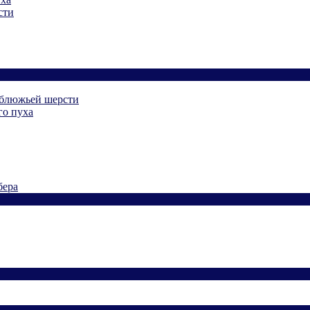
сти
рблюжьей шерсти
го пуха
бера