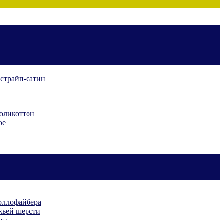
 страйп-сатин
поликоттон
ое
холлофайбера
жьей шерсти
уха