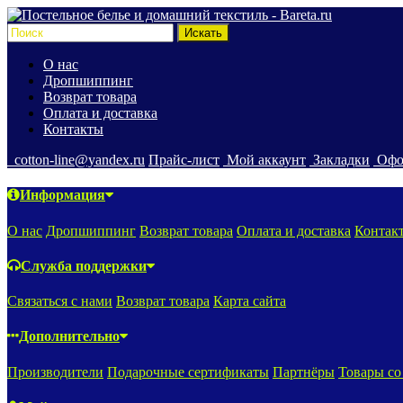
О нас
Дропшиппинг
Возврат товара
Оплата и доставка
Контакты
cotton-line@yandex.ru
Прайс-лист
Мой аккаунт
Закладки
Офо
Информация
О нас
Дропшиппинг
Возврат товара
Оплата и доставка
Контак
Служба поддержки
Связаться с нами
Возврат товара
Карта сайта
Дополнительно
Производители
Подарочные сертификаты
Партнёры
Товары со