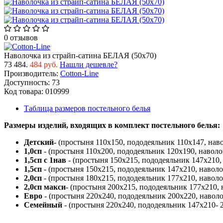
0 отзывов
Наволочка из страйп-сатина БЕЛАЯ (50х70)
73
484.
484 руб.
Нашли дешевле?
Производитель:
Cotton-Line
Доступность:
73
Код товара:
010999
Таблица размеров постельного белья
Размеры изделий, входящих в комплект постельного белья:
Детский-
(простыня 110х150, пододеяльник 110х147, нав
1,0сп
- (простыня 110х200, пододеяльник 120х190, наволо
1,5сп с 1нав
- (простыня 150х215, пододеяльник 147х210,
1,5сп
- (простыня 150х215, пододеяльник 147х210, наволо
2,0сп
- (простыня 180х215, пододеяльник 177х210, наволо
2,0сп макси
- (простыня 200х215, пододеяльник 177х210, 
Евро
- (простыня 220х240, пододеяльник 200х220, наволо
Семейный
- (простыня 220х240, пододеяльник 147х210- 