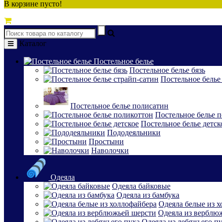
В корзине пусто!
Каталог
Постельное белье
Постельное белье бязь
Постельное белье
Постельное белье полисатин
Постельное белье 
Постельное белье детск
Пододеяльники
Простыни
Наволочки
Одеяла
Одеяла байковые
Одеяла из бамбука
Одеяла белые из 
Одеяла из верблю
Одеяла из лебяжьего п